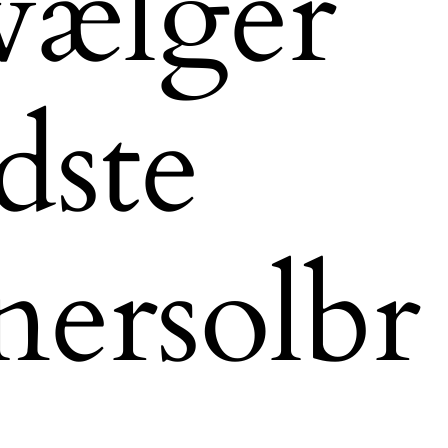
vælger
dste
nersolbr