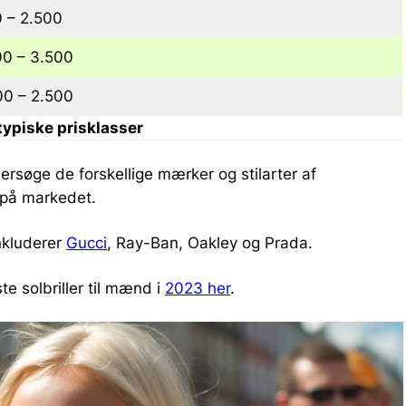
 – 2.500
00 – 3.500
00 – 2.500
typiske prisklasser
dersøge de forskellige mærker og stilarter af
e på markedet.
nkluderer
Gucci
, Ray-Ban, Oakley og Prada.
e solbriller til mænd i
2023 her
.