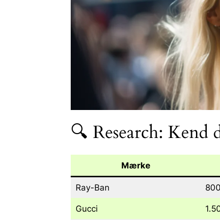
🔍 Research: Kend d
Mærke
Ray-Ban
800
Gucci
1.5