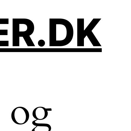
ER.DK
n og