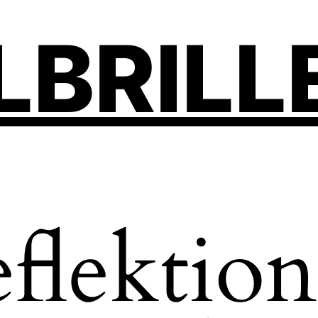
LBRILL
eflektio