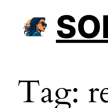
SO
Tag:
r