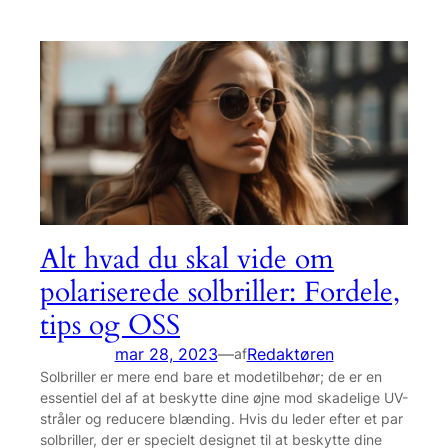
Alt hvad du skal vide om
polariserede solbriller: Fordele,
tips og OSS
mar 28, 2023
—
Redaktøren
af
Solbriller er mere end bare et modetilbehør; de er en
essentiel del af at beskytte dine øjne mod skadelige UV-
stråler og reducere blænding. Hvis du leder efter et par
solbriller, der er specielt designet til at beskytte dine