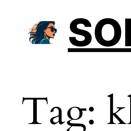
SO
Tag:
k