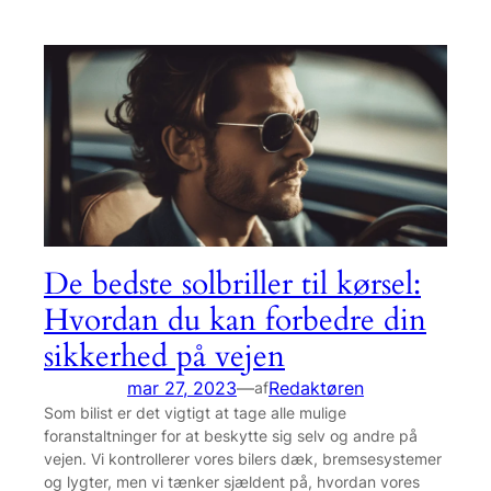
De bedste solbriller til kørsel:
Hvordan du kan forbedre din
sikkerhed på vejen
mar 27, 2023
—
Redaktøren
af
Som bilist er det vigtigt at tage alle mulige
foranstaltninger for at beskytte sig selv og andre på
vejen. Vi kontrollerer vores bilers dæk, bremsesystemer
og lygter, men vi tænker sjældent på, hvordan vores